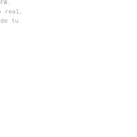
FW.
o real,
 de tu