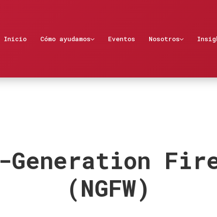
Inicio
Cómo ayudamos
Eventos
Nosotros
Insig
-Generation Fir
(NGFW)